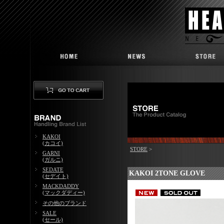
KAKOI
(カコイ)
STORE
>
GARNI
(ガルニ)
SEDATE
KAKOI 2TONE GLOVE
(セデイト)
MACKDADDY
(マックダディー)
その他のブランド
SALE
(セール)