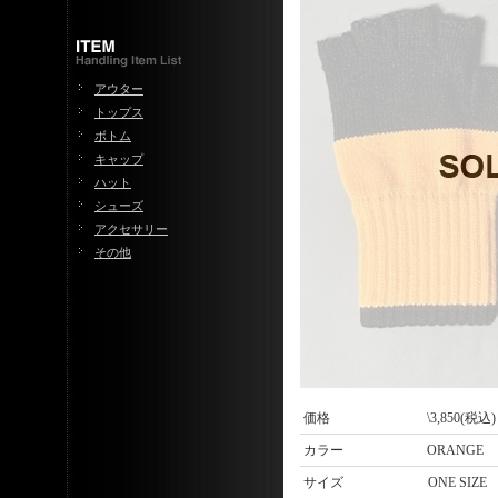
アウター
トップス
ボトム
キャップ
ハット
シューズ
アクセサリー
その他
価格
\3,850(税込)
カラー
ORANGE
サイズ
ONE SIZE