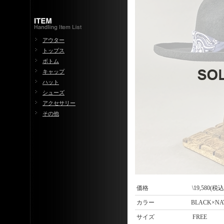
アウター
トップス
ボトム
キャップ
ハット
シューズ
アクセサリー
その他
価格
\19,580(税込
カラー
BLACK×NA
サイズ
FREE