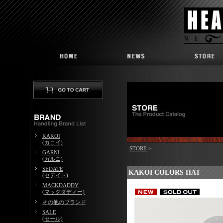
KAKOI
(カコイ)
STORE
>
GARNI
(ガルニ)
SEDATE
KAKOI COLORS HAT
(セデイト)
MACKDADDY
(マックダディー)
その他のブランド
SALE
(セール)